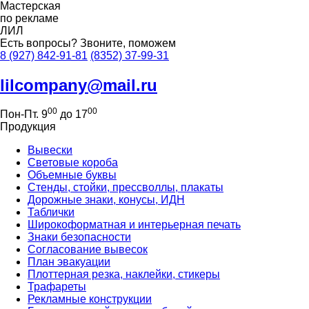
Мастерская
по рекламе
ЛИЛ
Есть вопросы?
Звоните, поможем
8 (927) 842-91-81
(8352) 37-99-31
lilcompany@mail.ru
00
00
Пон-Пт. 9
до 17
Продукция
Вывески
Световые короба
Объемные буквы
Стенды, стойки, прессволлы, плакаты
Дорожные знаки, конусы, ИДН
Таблички
Широкоформатная и интерьерная печать
Знаки безопасности
Согласование вывесок
План эвакуации
Плоттерная резка, наклейки, стикеры
Трафареты
Рекламные конструкции