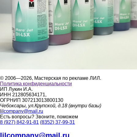
© 2006—2026, Мастерская по рекламе ЛИЛ.
Политика конфиденциальности
ИП Лукин И.А.
ИНН 212805634171,
ОГРНИП 307213013800130
Чебоксары, ул.Крупской, д.18 (внутри базы)
lilcompany@mail.ru
Есть вопросы?
Звоните, поможем
8 (927) 842-91-81
(8352) 37-99-31
lilcompany@mail.ru