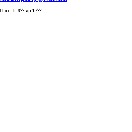
00
00
Пон-Пт. 9
до 17