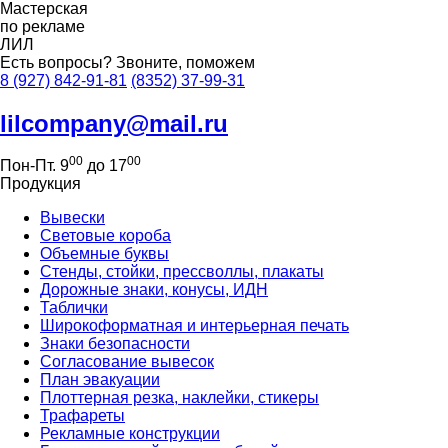
Мастерская
по рекламе
ЛИЛ
Есть вопросы?
Звоните, поможем
8 (927) 842-91-81
(8352) 37-99-31
lilcompany@mail.ru
00
00
Пон-Пт. 9
до 17
Продукция
Вывески
Световые короба
Объемные буквы
Стенды, стойки, прессволлы, плакаты
Дорожные знаки, конусы, ИДН
Таблички
Широкоформатная и интерьерная печать
Знаки безопасности
Согласование вывесок
План эвакуации
Плоттерная резка, наклейки, стикеры
Трафареты
Рекламные конструкции