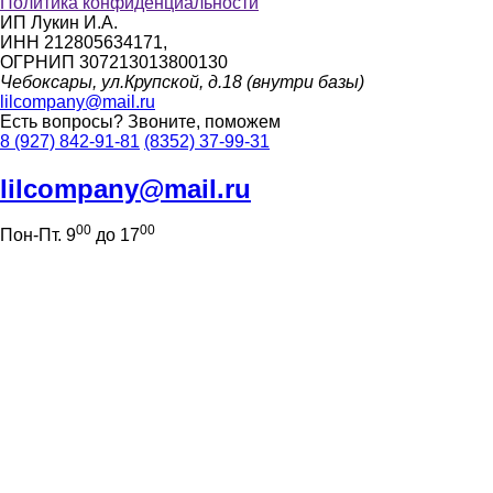
Политика конфиденциальности
ИП Лукин И.А.
ИНН 212805634171,
ОГРНИП 307213013800130
Чебоксары, ул.Крупской, д.18 (внутри базы)
lilcompany@mail.ru
Есть вопросы?
Звоните, поможем
8 (927) 842-91-81
(8352) 37-99-31
lilcompany@mail.ru
00
00
Пон-Пт. 9
до 17