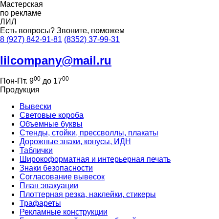
Мастерская
по рекламе
ЛИЛ
Есть вопросы?
Звоните, поможем
8 (927) 842-91-81
(8352) 37-99-31
lilcompany@mail.ru
00
00
Пон-Пт. 9
до 17
Продукция
Вывески
Световые короба
Объемные буквы
Стенды, стойки, прессволлы, плакаты
Дорожные знаки, конусы, ИДН
Таблички
Широкоформатная и интерьерная печать
Знаки безопасности
Согласование вывесок
План эвакуации
Плоттерная резка, наклейки, стикеры
Трафареты
Рекламные конструкции