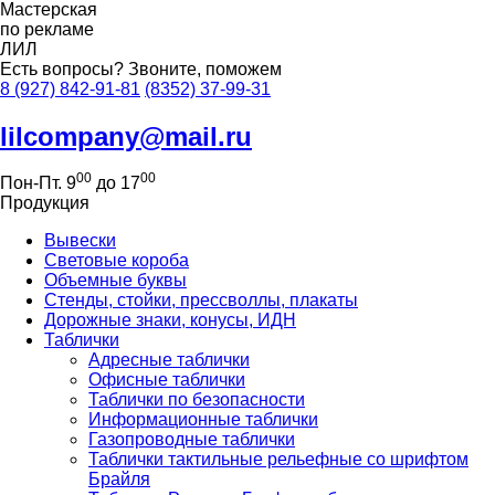
Мастерская
по рекламе
ЛИЛ
Есть вопросы?
Звоните, поможем
8 (927) 842-91-81
(8352) 37-99-31
lilcompany@mail.ru
00
00
Пон-Пт. 9
до 17
Продукция
Вывески
Световые короба
Объемные буквы
Стенды, стойки, прессволлы, плакаты
Дорожные знаки, конусы, ИДН
Таблички
Адресные таблички
Офисные таблички
Таблички по безопасности
Информационные таблички
Газопроводные таблички
Таблички тактильные рельефные со шрифтом
Брайля