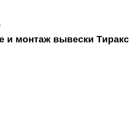
с
е и монтаж вывески Тиракс