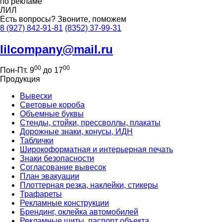
по рекламе
ЛИЛ
Есть вопросы?
Звоните, поможем
8 (927) 842-91-81
(8352) 37-99-31
lilcompany@mail.ru
00
00
Пон-Пт. 9
до 17
Продукция
Вывески
Световые короба
Объемные буквы
Стенды, стойки, прессволлы, плакаты
Дорожные знаки, конусы, ИДН
Таблички
Широкоформатная и интерьерная печать
Знаки безопасности
Согласование вывесок
План эвакуации
Плоттерная резка, наклейки, стикеры
Трафареты
Рекламные конструкции
Брендинг, оклейка автомобилей
Рекламные щиты, паспорт объекта