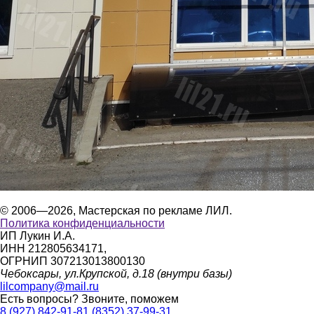
© 2006—2026, Мастерская по рекламе ЛИЛ.
Политика конфиденциальности
ИП Лукин И.А.
ИНН 212805634171,
ОГРНИП 307213013800130
Чебоксары, ул.Крупской, д.18 (внутри базы)
lilcompany@mail.ru
Есть вопросы?
Звоните, поможем
8 (927) 842-91-81
(8352) 37-99-31