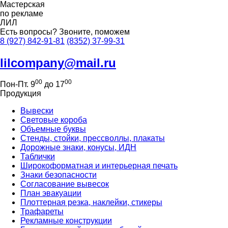
Мастерская
по рекламе
ЛИЛ
Есть вопросы?
Звоните, поможем
8 (927) 842-91-81
(8352) 37-99-31
lilcompany@mail.ru
00
00
Пон-Пт. 9
до 17
Продукция
Вывески
Световые короба
Объемные буквы
Стенды, стойки, прессволлы, плакаты
Дорожные знаки, конусы, ИДН
Таблички
Широкоформатная и интерьерная печать
Знаки безопасности
Согласование вывесок
План эвакуации
Плоттерная резка, наклейки, стикеры
Трафареты
Рекламные конструкции