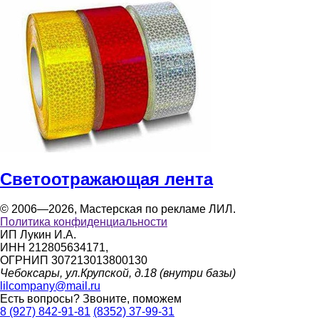
Светоотражающая лента
© 2006—2026, Мастерская по рекламе ЛИЛ.
Политика конфиденциальности
ИП Лукин И.А.
ИНН 212805634171,
ОГРНИП 307213013800130
Чебоксары, ул.Крупской, д.18 (внутри базы)
lilcompany@mail.ru
Есть вопросы?
Звоните, поможем
8 (927) 842-91-81
(8352) 37-99-31