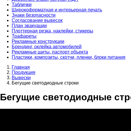
Таблички
Широкоформатная и интерьерная печать
Знаки безопасности
Согласование вывесок
План эвакуации
Плоттерная резка, наклейки, стикеры
Трафареты
Рекламные конструкции
Брендинг, оклейка автомобилей
Рекламные щиты, паспорт объекта
Пластики, композиты, скотчи, пленки, блоки питания
Главная
Продукция
Вывески
Бегущие светодиодные строки
Бегущие светодиодные стр