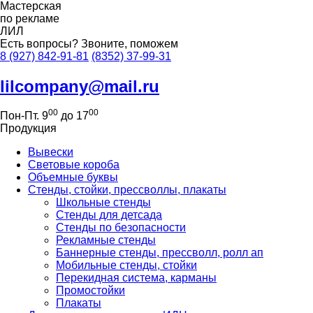
Мастерская
по рекламе
ЛИЛ
Есть вопросы?
Звоните, поможем
8 (927) 842-91-81
(8352) 37-99-31
lilcompany@mail.ru
00
00
Пон-Пт. 9
до 17
Продукция
Вывески
Световые короба
Объемные буквы
Стенды, стойки, прессволлы, плакаты
Школьные стенды
Стенды для детсада
Стенды по безопасности
Рекламные стенды
Баннерные стенды, прессволл, ролл ап
Мобильные стенды, стойки
Перекидная система, карманы
Промостойки
Плакаты