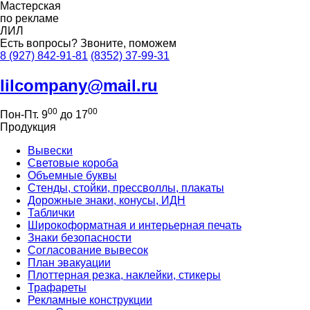
Мастерская
по рекламе
ЛИЛ
Есть вопросы?
Звоните, поможем
8 (927) 842-91-81
(8352) 37-99-31
lilcompany@mail.ru
00
00
Пон-Пт. 9
до 17
Продукция
Вывески
Световые короба
Объемные буквы
Стенды, стойки, прессволлы, плакаты
Дорожные знаки, конусы, ИДН
Таблички
Широкоформатная и интерьерная печать
Знаки безопасности
Согласование вывесок
План эвакуации
Плоттерная резка, наклейки, стикеры
Трафареты
Рекламные конструкции